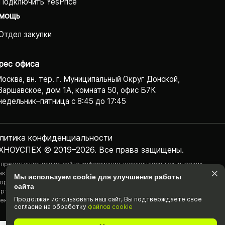
Подключить YesPrice
мощь
Отдел закупки
рес офиса
Москва, вн. тер. г. Муниципальный Округ Донской,
Варшавское, дом 1А, комната 50, офис Б7К
едельник–пятница с 8:45 до 17:45
литика конфиденциаль­ности
ХНОУСПЕХ © 2019–2026. Все права защищены.
 представленная на сайте информация, касающаяся технических
актеристик, наличия на складе, стоимости товаров, носит
Мы используем cookie для улучшения работы
ормационный характер и ни при каких условиях не является публичной
сайта
ртой, определяемой положениями Статьи 437(2) Гражданского
Продолжая использовать наш cайт, Вы подтвержда­ете свое
екса РФ.
согласие на обработку
файлов cookie