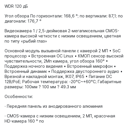
WDR 120 дБ
Угол обзора По горизонтали: 168,6 °; по вертикали: 87,1; по
диагонали: 176,7 °
Видеокамера 1 / 2,5-дюймовая 2-мегапиксельная CMOS-
камера высокой четкости с низким освещением, цветная
по типу «рыбий глаз»
Основной модуль вызывной панели с камерой 2 МП • SoC
процессор • Встроенная ОС Linux • КМОП сенсор высокой
чувствительности, 2Мп камера, угол обзора 160° •
Поддержка ночного видения • Встроенный микрофон •
Встроенный динамик • Поддержка двустороннего аудио •
Врезной и накладной монтаж, IK07, IP65 • Питание DC
12В/PoE; Рабочая температура: -20°C~+60°C; Габаритные
размеры: 100мм ? 100 мм ? 49.3 мм
Особенности:
· Передняя панель из анодированного алюминия
· CMOS-камера с низким освещением, 2 МП, красочная
HD-камера 160 ° по