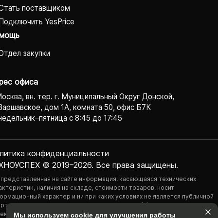
Стать поставщиком
Подключить YesPrice
мощь
Отдел закупки
рес офиса
Москва, вн. тер. г. Муниципальный Округ Донской,
Варшавское, дом 1А, комната 50, офис Б7К
едельник–пятница с 8:45 до 17:45
литика конфиденциаль­ности
ХНОУСПЕХ © 2019–2026. Все права защищены.
 представленная на сайте информация, касающаяся технических
актеристик, наличия на складе, стоимости товаров, носит
ормационный характер и ни при каких условиях не является публичной
ртой, определяемой положениями Статьи 437(2) Гражданского
екса РФ.
Мы используем cookie для улучшения работы