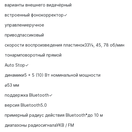
варианты внешнего видачёрный
встроенный фонокорректор✓
управлениеручное
приводпассиковый
скорости воспроизведения пластинок33⅓, 45, 78 об/мин
тонармповоротный прямой
Auto Stop✓
динамики5 + 5 (10) Вт номинальной мощности
⌀53 мм
поддержка Bluetooth✓
версия Bluetooth5.0
примерный радиус действия Bluetooth*до 10 м
диапазоны радиосигналаУКВ / FM