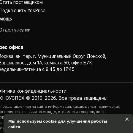
Стать поставщиком
Подключить YesPrice
мощь
Отдел закупки
рес офиса
Москва, вн. тер. г. Муниципальный Округ Донской,
Варшавское, дом 1А, комната 50, офис Б7К
едельник–пятница с 8:45 до 17:45
литика конфиденциаль­ности
ХНОУСПЕХ © 2019–2026. Все права защищены.
 представленная на сайте информация, касающаяся технических
актеристик, наличия на складе, стоимости товаров, носит
ормационный характер и ни при каких условиях не является публичной
Мы используем cookie для улучшения работы
ртой, определяемой положениями Статьи 437(2) Гражданского
сайта
екса РФ.