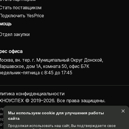
Стать поставщиком
Подключить YesPrice
мощь
Отдел закупки
рес офиса
Москва, вн. тер. г. Муниципальный Округ Донской,
Варшавское, дом 1А, комната 50, офис Б7К
едельник–пятница с 8:45 до 17:45
литика конфиденциаль­ности
ХНОУСПЕХ © 2019–2026. Все права защищены.
 представленная на сайте информация, касающаяся технических
Мы используем cookie для улучшения работы
актеристик, наличия на складе, стоимости товаров, носит
сайта
ормационный характер и ни при каких условиях не является публичной
ртой, определяемой положениями Статьи 437(2) Гражданского
Продолжая использовать наш cайт, Вы подтвержда­ете свое