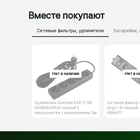
Вместе покупают
Сетевые фильтры, удлинители
Батарейки,
Удлинитель ExeGate ECE-5-5B
Сетевой фильтр 
EX285825RUS черный 5
largo 1.8 черный,
евророзетки с заземлением, 5м
(99497)