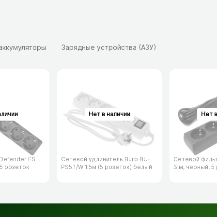
 аккумуляторы
Зарядные устройства (АЗУ)
Defender ES
Сетевой удлинитель Buro BU-
Сетевой филь
 5 розеток
PS5.1/​W 1.5м (5 розеток) белый
3 м, черный, 5