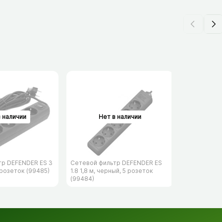
тр DEFENDER ES 3
Сетевой фильтр DEFENDER ES
Сетевой фи
 розеток (99485)
1.8 1,8 м, черный, 5 розеток
153 3 м, че
(99484)
(99495)