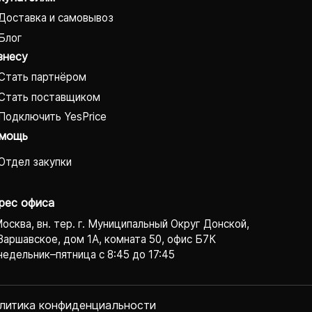
Доставка и самовывоз
Блог
знесу
Стать партнёром
Стать поставщиком
Подключить YesPrice
мощь
Отдел закупки
рес офиса
Москва, вн. тер. г. Муниципальный Округ Донской,
Варшавское, дом 1А, комната 50, офис Б7К
едельник–пятница с 8:45 до 17:45
литика конфиденциаль­ности