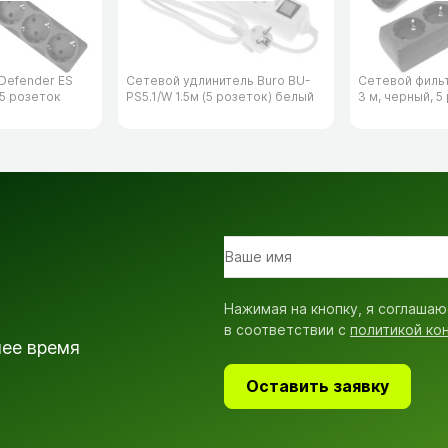
Defender ES
Сетевой удлинитель Buro BU-
Сетевой филь
 5 розеток
PS5.1/​W 1.5м (5 розеток) белый
3 м, черный, 5
Нажимая на кнопку, я соглашаю
в соответствии с
политикой ко
шее время
Оставить заявку