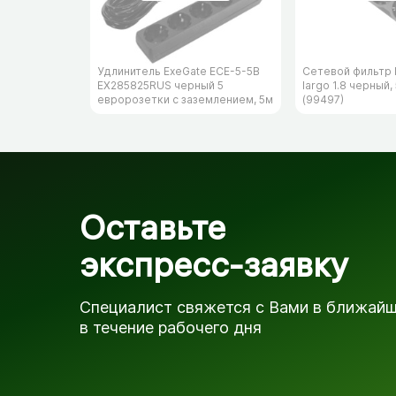
Удлинитель ExeGate ECE-5-5B
Сетевой фильтр 
EX285825RUS черный 5
largo 1.8 черный,
евророзетки с заземлением, 5м
(99497)
Оставьте
экспресс-заявку
Специалист свяжется с Вами в ближай
в течение рабочего дня