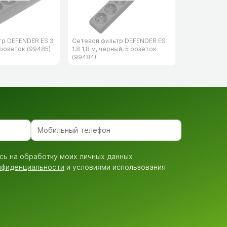
тр DEFENDER ES 3
Сетевой фильтр DEFENDER ES
Сетевой фи
 розеток (99485)
1.8 1,8 м, черный, 5 розеток
153 3 м, че
(99484)
(99495)
сь на обработку моих личных данных
нфиденциальности
и условиями использования