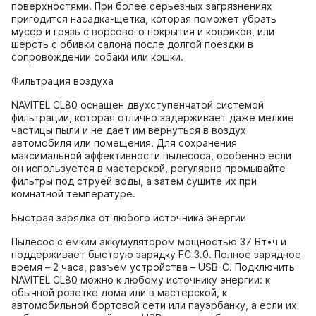
поверхностями. При более серьезных загрязнениях
пригодится насадка-щетка, которая поможет убрать
мусор и грязь с ворсового покрытия и ковриков, или
шерсть с обивки салона после долгой поездки в
сопровождении собаки или кошки.
Фильтрация воздуха
NAVITEL CL80 оснащен двухступенчатой системой
фильтрации, которая отлично задерживает даже мелкие
частицы пыли и не дает им вернуться в воздух
автомобиля или помещения. Для сохранения
максимальной эффективности пылесоса, особенно если
он используется в мастерской, регулярно промывайте
фильтры под струей воды, а затем сушите их при
комнатной температуре.
Быстрая зарядка от любого источника энергии
Пылесос с емким аккумулятором мощностью 37 Вт•ч и
поддерживает быструю зарядку FC 3.0. Полное зарядное
время – 2 часа, разъем устройства – USB-C. Подключить
NAVITEL CL80 можно к любому источнику энергии: к
обычной розетке дома или в мастерской, к
автомобильной бортовой сети или пауэрбанку, а если их