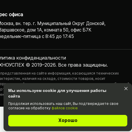
рес офиса
Москва, вн. тер. г. Муниципальный Округ Донской,
Варшавское, дом 1А, комната 50, офис Б7К
едельник–пятница с 8:45 до 17:45
литика конфиденциаль­ности
ХНОУСПЕХ © 2019–2026. Все права защищены.
 представленная на сайте информация, касающаяся технических
актеристик, наличия на складе, стоимости товаров, носит
ормационный характер и ни при каких условиях не является публичной
ртой, определяемой положениями Статьи 437(2) Гражданского
Мы используем cookie для улучшения работы
екса РФ.
сайта
Продолжая использовать наш cайт, Вы подтвержда­ете свое
согласие на обработку
файлов cookie
Хорошо