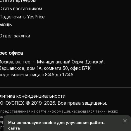
Стать партнёром
Стать поставщиком
Подключить YesPrice
мощь
Отдел закупки
рес офиса
Москва, вн. тер. г. Муниципальный Округ Донской,
Варшавское, дом 1А, комната 50, офис Б7К
едельник–пятница с 8:45 до 17:45
литика конфиденциаль­ности
ХНОУСПЕХ © 2019–2026. Все права защищены.
 представленная на сайте информация, касающаяся технических
актеристик, наличия на складе, стоимости товаров, носит
ормационный характер и ни при каких условиях не является публичной
Мы используем cookie для улучшения работы
ртой, определяемой положениями Статьи 437(2) Гражданского
сайта