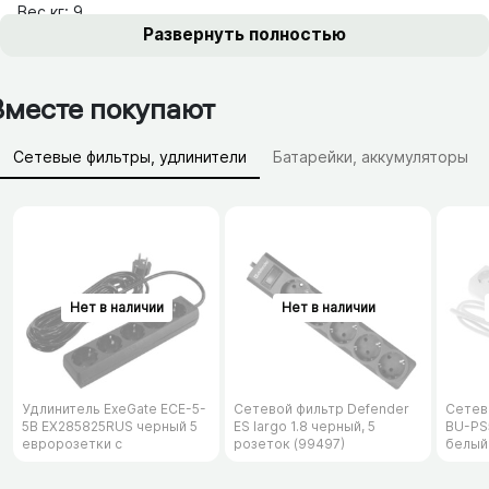
Вес,кг: 9
Развернуть полностью
Вместе покупают
Сетевые фильтры, удлинители
Батарейки, аккумуляторы
Зарядные устройства (АЗУ)
Удлинитель ExeGate ECE-5-
Сетевой фильтр Defender
Сетев
5B EX285825RUS черный 5
ES largo 1.8 черный, 5
BU-PS5
евророзетки с
розеток (99497)
белый
заземлением, 5м