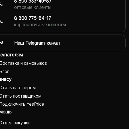
8 800 333-49-87
оптовые клиенты
8 800 775-84-17
корпоративные клиенты
Наш Telegram-канал
купателям
Доставка и самовывоз
Блог
знесу
Стать партнёром
Стать поставщиком
Подключить YesPrice
мощь
Отдел закупки