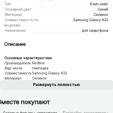
Тип
Клип-кейс
Основной цвет
Синий
Материал
Силикон
Совместимость по
Samsung Galaxy A32
моделям
Назначение
для смартфона
Описание
Основные характеристики
Производитель
Redline
Вид чехла
Накладка
Совместимость
Samsung Galaxy A32
Материал
Силикон
Цвет
Синий
Развернуть полностью
Вместе покупают
Сетевые фильтры, удлинители
Батарейки, аккумуляторы