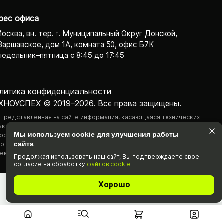
рес офиса
Москва, вн. тер. г. Муниципальный Округ Донской,
Варшавское, дом 1А, комната 50, офис Б7К
едельник–пятница с 8:45 до 17:45
литика конфиденциаль­ности
ХНОУСПЕХ © 2019–2026. Все права защищены.
 представленная на сайте информация, касающаяся технических
актеристик, наличия на складе, стоимости товаров, носит
Мы используем cookie для улучшения работы
ормационный характер и ни при каких условиях не является публичной
сайта
ртой, определяемой положениями Статьи 437(2) Гражданского
екса РФ.
Продолжая использовать наш cайт, Вы подтвержда­ете свое
согласие на обработку
файлов cookie
Хорошо