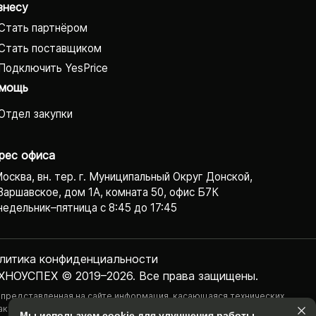
знесу
Стать партнёром
Стать поставщиком
Подключить YesPrice
мощь
Отдел закупки
рес офиса
Москва, вн. тер. г. Муниципальный Округ Донской,
Варшавское, дом 1А, комната 50, офис Б7К
едельник–пятница с 8:45 до 17:45
литика конфиденциаль­ности
ХНОУСПЕХ © 2019–2026. Все права защищены.
 представленная на сайте информация, касающаяся технических
актеристик, наличия на складе, стоимости товаров, носит
Мы используем cookie для улучшения работы