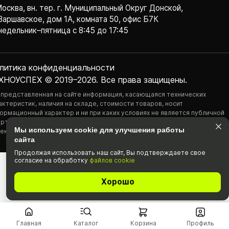
Москва, вн. тер. г. Муниципальный Округ Донской,
Варшавское, дом 1А, комната 50, офис Б7К
едельник–пятница с 8:45 до 17:45
литика конфиденциаль­ности
ХНОУСПЕХ © 2019–2026. Все права защищены.
 представленная на сайте информация, касающаяся технических
актеристик, наличия на складе, стоимости товаров, носит
ормационный характер и ни при каких условиях не является публичной
ртой, определяемой положениями Статьи 437(2) Гражданского
Мы используем cookie для улучшения работы
екса РФ.
сайта
Продолжая использовать наш cайт, Вы подтвержда­ете свое
согласие на обработку
файлов cookie
Хорошо
Главная
Каталог
Корзина
Профиль