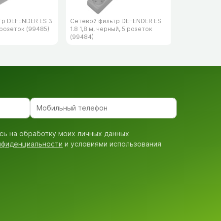
тр DEFENDER ES 3
Сетевой фильтр DEFENDER ES
Сетевой фи
 розеток (99485)
1.8 1,8 м, черный, 5 розеток
153 3 м, че
(99484)
(99495)
сь на обработку моих личных данных
нфиденциальности
и условиями использования