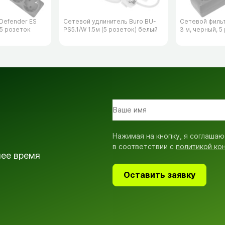
Defender ES
Сетевой удлинитель Buro BU-
Сетевой филь
 5 розеток
PS5.1/​W 1.5м (5 розеток) белый
3 м, черный, 5
Нажимая на кнопку, я соглашаю
в соответствии с
политикой ко
шее время
Оставить заявку