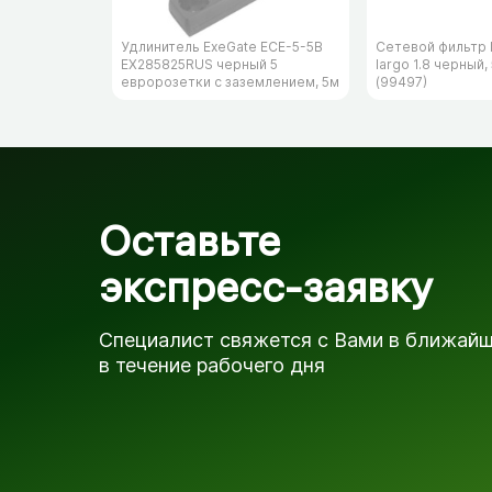
Удлинитель ExeGate ECE-5-5B
Сетевой фильтр 
EX285825RUS черный 5
largo 1.8 черный,
евророзетки с заземлением, 5м
(99497)
Оставьте
экспресс-заявку
Специалист свяжется с Вами в ближай
в течение рабочего дня