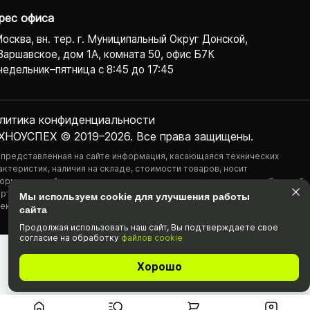
рес офиса
Москва, вн. тер. г. Муниципальный Округ Донской,
Варшавское, дом 1А, комната 50, офис Б7К
едельник–пятница с 8:45 до 17:45
литика конфиденциаль­ности
ХНОУСПЕХ © 2019–2026. Все права защищены.
 представленная на сайте информация, касающаяся технических
актеристик, наличия на складе, стоимости товаров, носит
ормационный характер и ни при каких условиях не является публичной
ртой, определяемой положениями Статьи 437(2) Гражданского
Мы используем cookie для улучшения работы
екса РФ.
сайта
Продолжая использовать наш cайт, Вы подтвержда­ете свое
согласие на обработку
файлов cookie
Хорошо