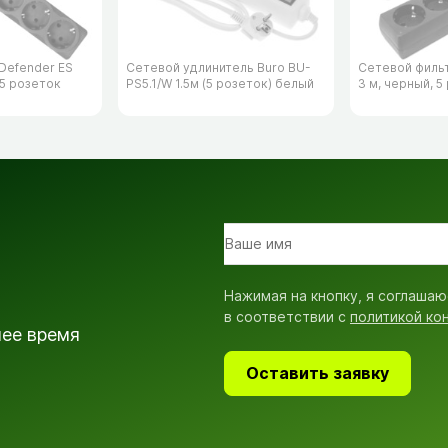
Defender ES
Сетевой удлинитель Buro BU-
Сетевой филь
 5 розеток
PS5.1/​W 1.5м (5 розеток) белый
3 м, черный, 5
Нажимая на кнопку, я соглашаю
в соответствии с
политикой ко
шее время
Оставить заявку