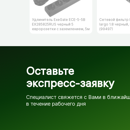
Удлинитель ExeGate ECE-5-5B
Сетевой фильтр 
EX285825RUS черный 5
largo 1.8 черный,
евророзетки с заземлением, 5м
(99497)
Оставьте
экспресс-заявку
Специалист свяжется с Вами в ближай
в течение рабочего дня