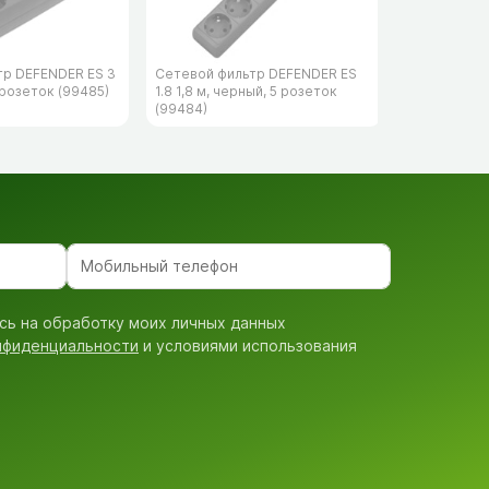
тр DEFENDER ES 3
Сетевой фильтр DEFENDER ES
Сетевой фи
 розеток (99485)
1.8 1,8 м, черный, 5 розеток
153 3 м, че
(99484)
(99495)
сь на обработку моих личных данных
нфиденциальности
и условиями использования