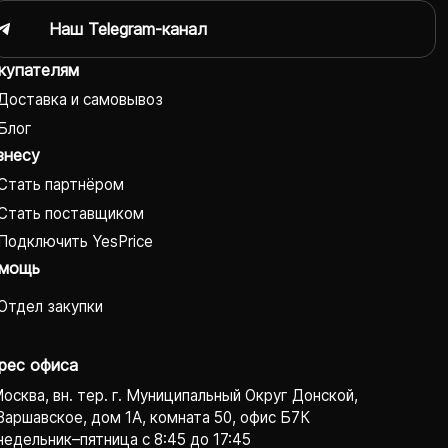
Наш Telegram-канал
купателям
Доставка и самовывоз
Блог
знесу
Стать партнёром
Стать поставщиком
Подключить YesPrice
мощь
Отдел закупки
рес офиса
Москва, вн. тер. г. Муниципальный Округ Донской,
Варшавское, дом 1А, комната 50, офис Б7К
едельник–пятница с 8:45 до 17:45