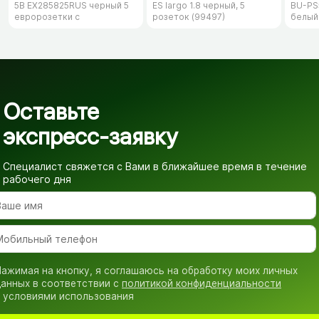
5B EX285825RUS черный 5
ES largo 1.8 черный, 5
BU-PS5
евророзетки с
розеток (99497)
белый
заземлением, 5м
Оставьте
экспресс-заявку
Специалист свяжется с Вами в ближайшее время
в течение
рабочего дня
ажимая на кнопку, я соглашаюсь на обработку моих личных
анных в соответствии с
политикой конфиденциальности
 условиями использования