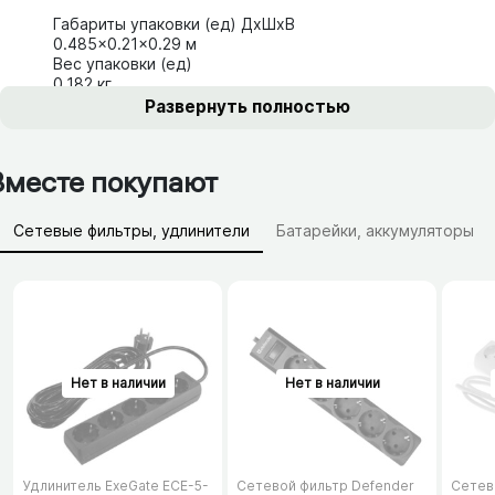
Габариты упаковки (ед) ДхШхВ
0.485x0.21x0.29 м
Вес упаковки (ед)
0.182 кг
Развернуть полностью
Вместе покупают
Сетевые фильтры, удлинители
Батарейки, аккумуляторы
Зарядные устройства (АЗУ)
Удлинитель ExeGate ECE-5-
Сетевой фильтр Defender
Сетев