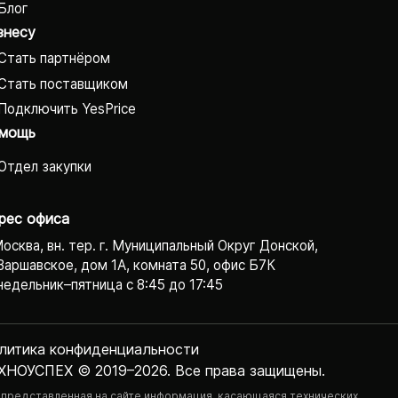
Блог
знесу
Стать партнёром
Стать поставщиком
Подключить YesPrice
мощь
Отдел закупки
рес офиса
Москва, вн. тер. г. Муниципальный Округ Донской,
Варшавское, дом 1А, комната 50, офис Б7К
едельник–пятница с 8:45 до 17:45
литика конфиденциаль­ности
ХНОУСПЕХ © 2019–2026. Все права защищены.
 представленная на сайте информация, касающаяся технических