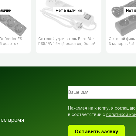
Defender ES
Сетевой удлинитель Buro BU-
Сетевой филь
 5 розеток
PS5.1/​W 1.5м (5 розеток) белый
3 м, черный, 5
Нажимая на кнопку, я соглашаю
в соответствии с
политикой ко
шее время
Оставить заявку