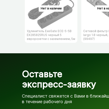
Удлинитель ExeGate ECE-5-5B
Сетевой фильтр 
EX285825RUS черный 5
largo 1.8 черный,
евророзетки с заземлением, 5м
(99497)
Оставьте
экспресс-заявку
Специалист свяжется с Вами в ближай
в течение рабочего дня