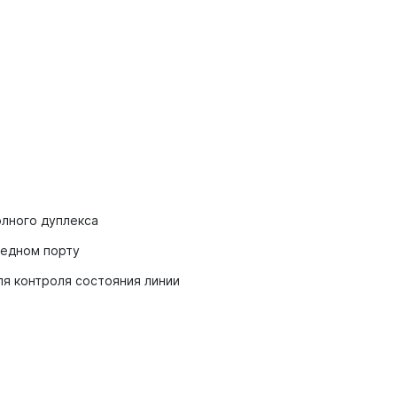
олного дуплекса
медном порту
для контроля состояния линии