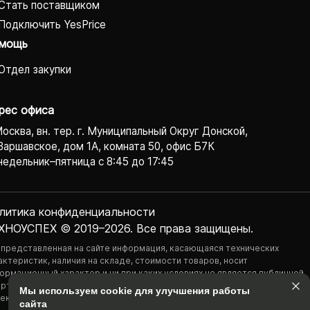
Стать поставщиком
Подключить YesPrice
мощь
Отдел закупки
рес офиса
Москва, вн. тер. г. Муниципальный Округ Донской,
Варшавское, дом 1А, комната 50, офис Б7К
едельник–пятница с 8:45 до 17:45
литика конфиденциаль­ности
ХНОУСПЕХ © 2019–2026. Все права защищены.
 представленная на сайте информация, касающаяся технических
актеристик, наличия на складе, стоимости товаров, носит
ормационный характер и ни при каких условиях не является публичной
ртой, определяемой положениями Статьи 437(2) Гражданского
Мы используем cookie для улучшения работы
екса РФ.
сайта