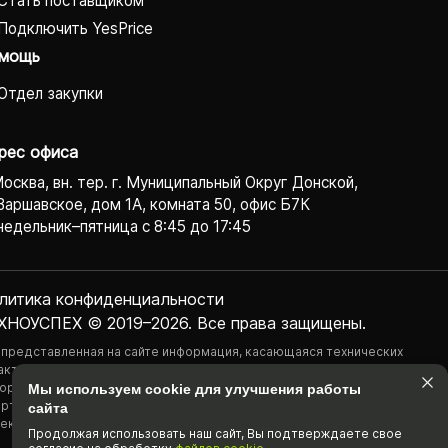
Стать поставщиком
Подключить YesPrice
мощь
Отдел закупки
рес офиса
Москва, вн. тер. г. Муниципальный Округ Донской,
Варшавское, дом 1А, комната 50, офис Б7К
едельник–пятница с 8:45 до 17:45
литика конфиденциаль­ности
ХНОУСПЕХ © 2019–2026. Все права защищены.
 представленная на сайте информация, касающаяся технических
актеристик, наличия на складе, стоимости товаров, носит
ормационный характер и ни при каких условиях не является публичной
Мы используем cookie для улучшения работы
ртой, определяемой положениями Статьи 437(2) Гражданского
сайта
екса РФ.
Продолжая использовать наш cайт, Вы подтвержда­ете свое