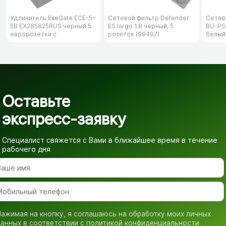
Удлинитель ExeGate ECE-5-
Сетевой фильтр Defender
Сетев
5B EX285825RUS черный 5
ES largo 1.8 черный, 5
BU-PS5
евророзетки с
розеток (99497)
белый
заземлением, 5м
Оставьте
экспресс-заявку
Специалист свяжется с Вами в ближайшее время
в течение
рабочего дня
ажимая на кнопку, я соглашаюсь на обработку моих личных
анных в соответствии с
политикой конфиденциальности