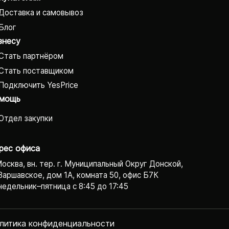
Доставка и самовывоз
Блог
знесу
Стать партнёром
Стать поставщиком
Подключить YesPrice
мощь
Отдел закупки
рес офиса
Москва, вн. тер. г. Муниципальный Округ Донской,
Варшавское, дом 1А, комната 50, офис Б7К
едельник–пятница с 8:45 до 17:45
литика конфиденциаль­ности