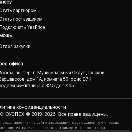
знесу
Стать партнёром
Стать поставщиком
Подключить YesPrice
мощь
Отдел закупки
рес офиса
Москва, вн. тер. г. Муниципальный Округ Донской,
Варшавское, дом 1А, комната 50, офис Б7К
едельник–пятница с 8:45 до 17:45
литика конфиденциаль­ности
ХНОУСПЕХ © 2019–2026. Все права защищены.
 представленная на сайте информация, касающаяся технических
актеристик, наличия на складе, стоимости товаров, носит