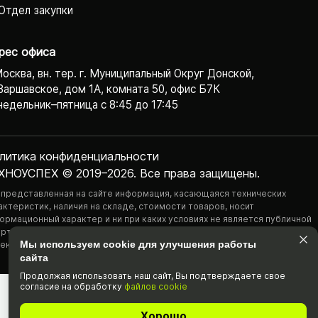
Отдел закупки
рес офиса
Москва, вн. тер. г. Муниципальный Округ Донской,
Варшавское, дом 1А, комната 50, офис Б7К
едельник–пятница с 8:45 до 17:45
литика конфиденциаль­ности
ХНОУСПЕХ © 2019–2026. Все права защищены.
 представленная на сайте информация, касающаяся технических
актеристик, наличия на складе, стоимости товаров, носит
ормационный характер и ни при каких условиях не является публичной
ртой, определяемой положениями Статьи 437(2) Гражданского
Мы используем cookie для улучшения работы
екса РФ.
сайта
Продолжая использовать наш cайт, Вы подтвержда­ете свое
согласие на обработку
файлов cookie
Хорошо