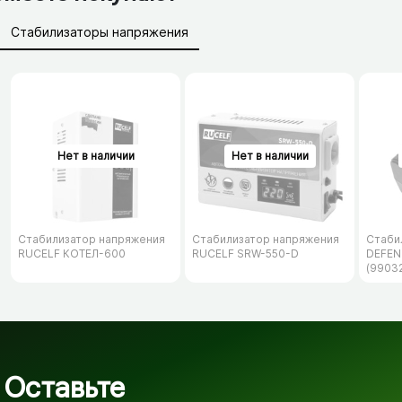
Стабилизаторы напряжения
Аксессуары для бытовой техники
Сетевые фильтры, удлинители
Батарейки, аккумуляторы
Зарядные устройства (АЗУ)
Стабилизатор напряжения
Стабилизатор напряжения
Стаби
RUCELF КОТЕЛ-600
RUCELF SRW-550-D
DEFEN
(9903
Оставьте