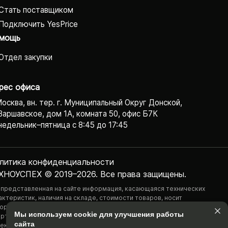
Стать поставщиком
Подключить YesPrice
мощь
Отдел закупки
рес офиса
Москва, вн. тер. г. Муниципальный Округ Донской,
Варшавское, дом 1А, комната 50, офис Б7К
едельник–пятница с 8:45 до 17:45
литика конфиденциаль­ности
ХНОУСПЕХ © 2019–2026. Все права защищены.
 представленная на сайте информация, касающаяся технических
актеристик, наличия на складе, стоимости товаров, носит
ормационный характер и ни при каких условиях не является публичной
Мы используем cookie для улучшения работы
ртой, определяемой положениями Статьи 437(2) Гражданского
сайта
екса РФ.