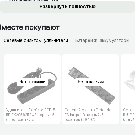
образования конденсата
Развернуть полностью
Вместе покупают
Сетевые фильтры, удлинители
Батарейки, аккумуляторы
Зарядные устройства (АЗУ)
Удлинитель ExeGate ECE-5-
Сетевой фильтр Defender
Сетев
5B EX285825RUS черный 5
ES largo 1.8 черный, 5
BU-PS5
евророзетки с
розеток (99497)
белый
заземлением, 5м