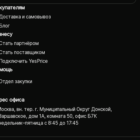
купателям
Доставка и самовывоз
Блог
знесу
Стать партнёром
Стать поставщиком
Подключить YesPrice
мощь
Отдел закупки
рес офиса
Москва, вн. тер. г. Муниципальный Округ Донской,
Варшавское, дом 1А, комната 50, офис Б7К
едельник–пятница с 8:45 до 17:45