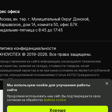
рес офиса
Москва, вн. тер. г. Муниципальный Округ Донской,
Варшавское, дом 1А, комната 50, офис Б7К
едельник–пятница с 8:45 до 17:45
литика конфиденциаль­ности
ХНОУСПЕХ © 2019–2026. Все права защищены.
 представленная на сайте информация, касающаяся технических
актеристик, наличия на складе, стоимости товаров, носит
ормационный характер и ни при каких условиях не является публичной
ртой, определяемой положениями Статьи 437(2) Гражданского
екса РФ.
Мы используем cookie для улучшения работы
сайта
Продолжая использовать наш cайт, Вы подтвержда­ете свое
согласие на обработку
файлов cookie
Хорошо