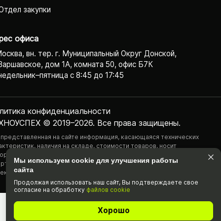
Отдел закупки
рес офиса
Москва, вн. тер. г. Муниципальный Округ Донской,
Варшавское, дом 1А, комната 50, офис Б7К
едельник–пятница с 8:45 до 17:45
литика конфиденциаль­ности
ХНОУСПЕХ © 2019–2026. Все права защищены.
 представленная на сайте информация, касающаяся технических
актеристик, наличия на складе, стоимости товаров, носит
ормационный характер и ни при каких условиях не является публичной
Мы используем cookie для улучшения работы
ртой, определяемой положениями Статьи 437(2) Гражданского
сайта
екса РФ.
Продолжая использовать наш cайт, Вы подтвержда­ете свое
согласие на обработку
файлов cookie
Хорошо