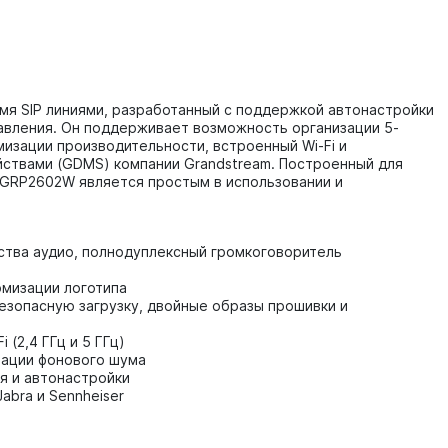
умя SIP линиями, разработанный с поддержкой автонастройки
авления. Он поддерживает возможность организации 5-
изации производительности, встроенный Wi-Fi и
ствами (GDMS) компании Grandstream. Построенный для
 GRP2602W является простым в использовании и
ства аудио, полнодуплексный громкоговоритель
омизации логотипа
езопасную загрузку, двойные образы прошивки и
(2,4 ГГц и 5 ГГц)
зации фонового шума
я и автонастройки
Jabra и Sennheiser