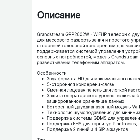
Описание
Grandstream GRP2602W - WiFi IP телефон с дв
для массового развертывания и простого упр
сторонней голосовой конференции для максим
поддерживается системой управления устрой
основных потребностей, модель Grandstream
развертывании телефонным аппаратом.
Особенности
Звук формата HD для максимального каче
5-сторонняя конференц-связь
Сменная лицевая панель для легкой каст
Защита операторского уровня, включая б
зашифрованное хранилище данных
Встроенный двухдиапазонный модуль Wi-Fi 
Технология шумоподавления для миними
Поддержка системы GDMS для управлени
Поддержка EHS для гарнитур Plantronics, 
Поддержка 2 линий и 4 SIP аккаунтов
Тип