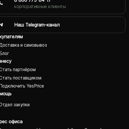
корпоративные клиенты
Наш Telegram-канал
купателям
Доставка и самовывоз
Блог
знесу
Стать партнёром
Стать поставщиком
Подключить YesPrice
мощь
Отдел закупки
рес офиса