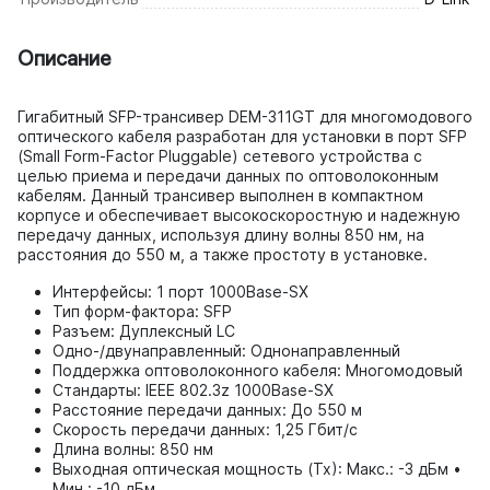
Описание
Гигабитный SFP-трансивер DEM-311GT для многомодового
оптического кабеля разработан для установки в порт SFP
(Small Form-Factor Pluggable) сетевого устройства с
целью приема и передачи данных по оптоволоконным
кабелям. Данный трансивер выполнен в компактном
корпусе и обеспечивает высокоскоростную и надежную
передачу данных, используя длину волны 850 нм, на
расстояния до 550 м, а также простоту в установке.
Интерфейсы: 1 порт 1000Base-SX
Тип форм-фактора: SFP
Разъем: Дуплексный LC
Одно-/двунаправленный: Однонаправленный
Поддержка оптоволоконного кабеля: Многомодовый
Стандарты: IEEE 802.3z 1000Base-SX
Расстояние передачи данных: До 550 м
Скорость передачи данных: 1,25 Гбит/с
Длина волны: 850 нм
Выходная оптическая мощность (Tx): Макс.: -3 дБм •
Мин.: -10 дБм