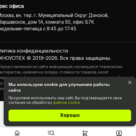
рес офиса
Москва, вн. тер. г. Муниципальный Округ Донской,
Варшавское, дом 1А, комната 50, офис Б7К
едельник–пятница с 8:45 до 17:45
литика конфиденциаль­ности
ХНОУСПЕХ © 2019–2026. Все права защищены.
 представленная на сайте информация, касающаяся технических
актеристик, наличия на складе, стоимости товаров, носит
ормационный характер и ни при каких условиях не является публичной
ртой, определяемой положениями Статьи 437(2) Гражданского
Мы используем cookie для улучшения работы
екса РФ.
сайта
Продолжая использовать наш cайт, Вы подтвержда­ете свое
согласие на обработку
файлов cookie
Хорошо