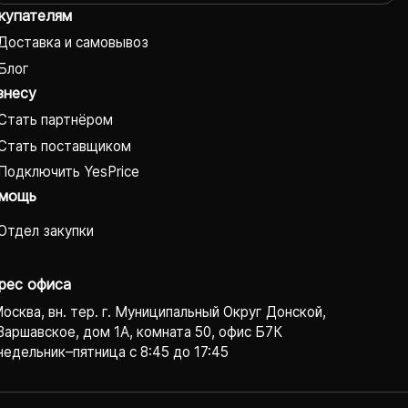
купателям
Доставка и самовывоз
Блог
знесу
Стать партнёром
Стать поставщиком
Подключить YesPrice
мощь
Отдел закупки
рес офиса
Москва, вн. тер. г. Муниципальный Округ Донской,
Варшавское, дом 1А, комната 50, офис Б7К
едельник–пятница с 8:45 до 17:45