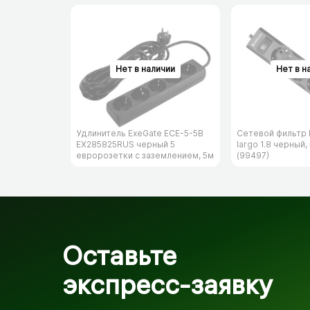
Удлинитель ExeGate ECE-5-5B
Сетевой фильтр 
EX285825RUS черный 5
largo 1.8 черный,
евророзетки с заземлением, 5м
(99497)
Оставьте
экспресс-заявку