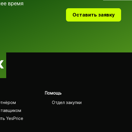
шее время
Оставить заявку
Помощь
ртнёром
Отдел закупки
ставщиком
ть YesPrice