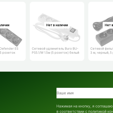
Defender ES
Сетевой удлинитель Buro BU-
Сетевой филь
 5 розеток
PS5.1/​W 1.5м (5 розеток) белый
3 м, черный, 5
Нажимая на кнопку, я соглашаю
в соответствии с
политикой ко