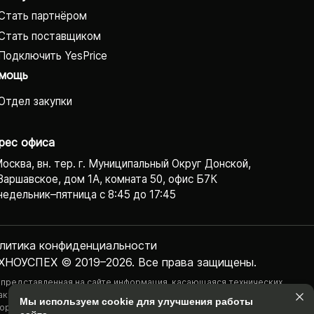
Стать партнёром
Стать поставщиком
Подключить YesPrice
мощь
Отдел закупки
рес офиса
Москва, вн. тер. г. Муниципальный Округ Донской,
Варшавское, дом 1А, комната 50, офис Б7К
едельник–пятница с 8:45 до 17:45
литика конфиденциаль­ности
ХНОУСПЕХ © 2019–2026. Все права защищены.
 представленная на сайте информация, касающаяся технических
актеристик, наличия на складе, стоимости товаров, носит
Мы используем cookie для улучшения работы
ормационный характер и ни при каких условиях не является публичной