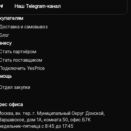
Наш Telegram-канал
купателям
Доставка и самовывоз
Блог
знесу
Стать партнёром
Стать поставщиком
Подключить YesPrice
мощь
Отдел закупки
рес офиса
Москва, вн. тер. г. Муниципальный Округ Донской,
Варшавское, дом 1А, комната 50, офис Б7К
едельник–пятница с 8:45 до 17:45