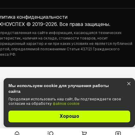
литика конфиденциаль­ности
ХНОУСПЕХ © 2019–2026. Все права защищены.
 представленная на сайте информация, касающаяся технических
актеристик, наличия на складе, стоимости товаров, носит
ормационный характер и ни при каких условиях не является публичной
ртой, определяемой положениями Статьи 437(2) Гражданского
екса РФ.
Мы используем cookie для улучшения работы
сайта
Продолжая использовать наш cайт, Вы подтвержда­ете свое
согласие на обработку
файлов cookie
Хорошо