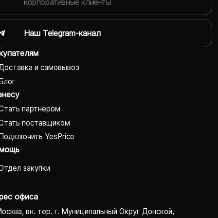
корпоративные клиенты
Наш Telegram-канал
купателям
Доставка и самовывоз
Блог
знесу
Стать партнёром
Стать поставщиком
Подключить YesPrice
мощь
Отдел закупки
рес офиса
Москва, вн. тер. г. Муниципальный Округ Донской,