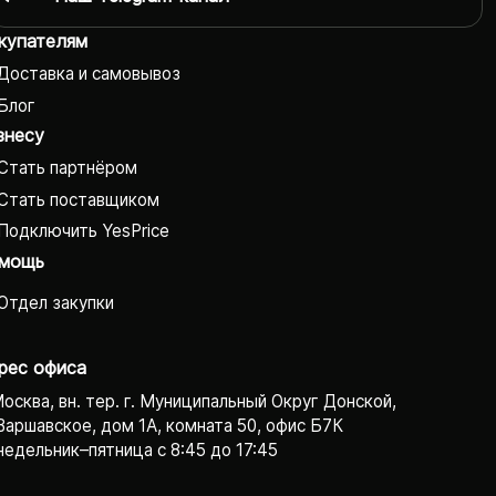
купателям
Доставка и самовывоз
Блог
знесу
Стать партнёром
Стать поставщиком
Подключить YesPrice
мощь
Отдел закупки
рес офиса
Москва, вн. тер. г. Муниципальный Округ Донской,
Варшавское, дом 1А, комната 50, офис Б7К
едельник–пятница с 8:45 до 17:45