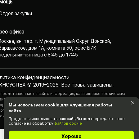
мощь
Отдел закупки
рес офиса
Москва, вн. тер. г. Муниципальный Округ Донской,
Варшавское, дом 1А, комната 50, офис Б7К
едельник–пятница с 8:45 до 17:45
литика конфиденциаль­ности
ХНОУСПЕХ © 2019–2026. Все права защищены.
 представленная на сайте информация, касающаяся технических
актеристик, наличия на складе, стоимости товаров, носит
ормационный характер и ни при каких условиях не является публичной
Мы используем cookie для улучшения работы
ртой, определяемой положениями Статьи 437(2) Гражданского
сайта
екса РФ.
Продолжая использовать наш cайт, Вы подтвержда­ете свое
согласие на обработку
файлов cookie
Хорошо