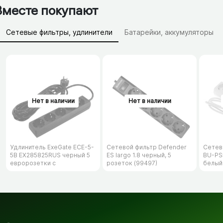
Вместе покупают
Сетевые фильтры, удлинители
Батарейки, аккумуляторы
Зарядные устройства (АЗУ)
Удлинитель ExeGate ECE-5-
Сетевой фильтр Defender
Сетев
5B EX285825RUS черный 5
ES largo 1.8 черный, 5
BU-PS5
евророзетки с
розеток (99497)
белый
заземлением, 5м