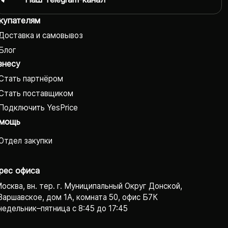
купателям
Доставка и самовывоз
Блог
знесу
Стать партнёром
Стать поставщиком
Подключить YesPrice
мощь
Отдел закупки
рес офиса
Москва, вн. тер. г. Муниципальный Округ Донской,
Варшавское, дом 1А, комната 50, офис Б7К
едельник–пятница с 8:45 до 17:45