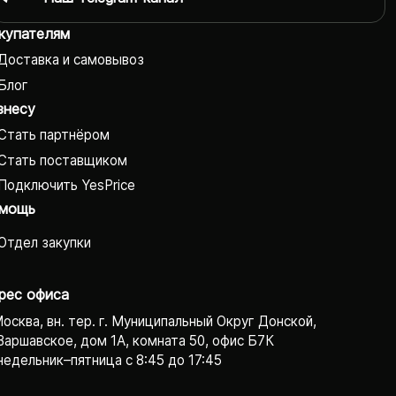
купателям
Доставка и самовывоз
Блог
знесу
Стать партнёром
Стать поставщиком
Подключить YesPrice
мощь
Отдел закупки
рес офиса
Москва, вн. тер. г. Муниципальный Округ Донской,
Варшавское, дом 1А, комната 50, офис Б7К
едельник–пятница с 8:45 до 17:45