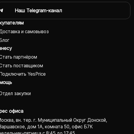
Наш Telegram-канал
купателям
Доставка и самовывоз
Блог
знесу
Стать партнёром
Стать поставщиком
Подключить YesPrice
мощь
Отдел закупки
рес офиса
Москва, вн. тер. г. Муниципальный Округ Донской,
Варшавское, дом 1А, комната 50, офис Б7К
едельник–пятница с 8:45 до 17:45