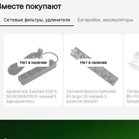
Вместе покупают
Сетевые фильтры, удлинители
Батарейки, аккумуляторы
Зарядные устройства (АЗУ)
Удлинитель ExeGate ECE-5-
Сетевой фильтр Defender
Сетев
5B EX285825RUS черный 5
ES largo 1.8 черный, 5
BU-PS5
евророзетки с
розеток (99497)
белый
заземлением, 5м