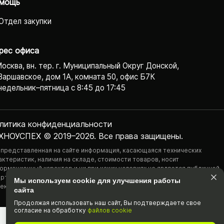
мощь
Отдел закупки
рес офиса
Москва, вн. тер. г. Муниципальный Округ Донской,
Варшавское, дом 1А, комната 50, офис Б7К
едельник–пятница с 8:45 до 17:45
литика конфиденциаль­ности
ХНОУСПЕХ © 2019–2026. Все права защищены.
 представленная на сайте информация, касающаяся технических
актеристик, наличия на складе, стоимости товаров, носит
ормационный характер и ни при каких условиях не является публичной
ртой, определяемой положениями Статьи 437(2) Гражданского
Мы используем cookie для улучшения работы
екса РФ.
сайта
Продолжая использовать наш cайт, Вы подтвержда­ете свое
согласие на обработку
файлов cookie