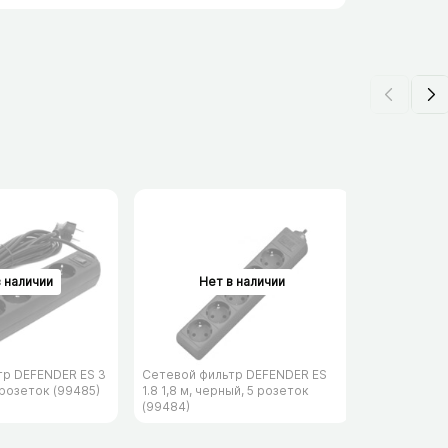
тр DEFENDER ES 3
Сетевой фильтр DEFENDER ES
Сетевой фи
 розеток (99485)
1.8 1,8 м, черный, 5 розеток
153 3 м, че
(99484)
(99495)