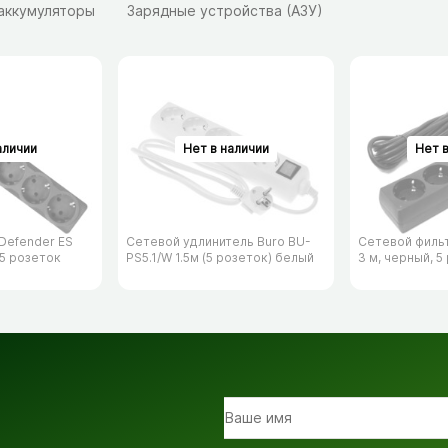
 аккумуляторы
Зарядные устройства (АЗУ)
Defender ES
Сетевой удлинитель Buro BU-
Сетевой филь
 5 розеток
PS5.1/​W 1.5м (5 розеток) белый
3 м, черный, 5