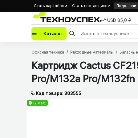
Стать партнёром
Стать поставщиком
Подключить
USD 85,0 ₽
Каталог
Офисная техника
Расходные материалы
Запасные
Картридж Cactus CF21
Pro/​M132a Pro/​M132fn
Код товара: 383555
12 мес.