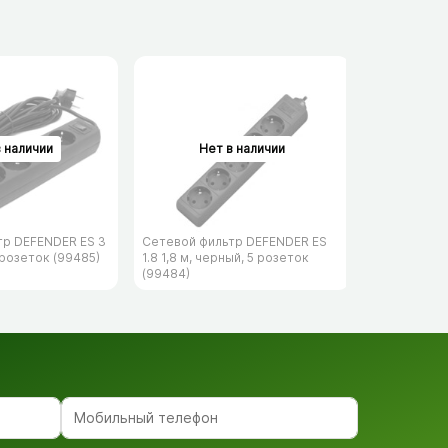
тр DEFENDER ES 3
Сетевой фильтр DEFENDER ES
Сетевой фи
 розеток (99485)
1.8 1,8 м, черный, 5 розеток
153 3 м, че
(99484)
(99495)