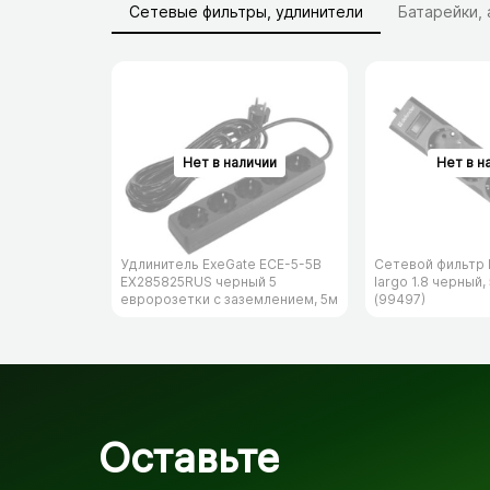
Сетевые фильтры, удлинители
Батарейки,
Удлинитель ExeGate ECE-5-5B
Сетевой фильтр 
EX285825RUS черный 5
largo 1.8 черный,
евророзетки с заземлением, 5м
(99497)
Оставьте