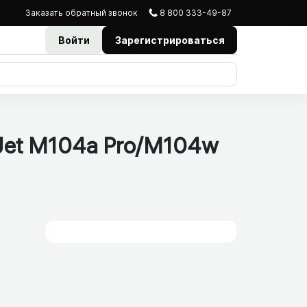
Заказать
обратный
звонок
8 800 333-49-87
Войти
Зарегистрироваться
Jet M104a Pro/​M104w