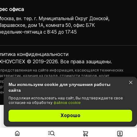
рес офиса
Москва, вн. тер. г. Муниципальный Округ Донской,
Варшавское, дом 1А, комната 50, офис Б7К
едельник–пятница с 8:45 до 17:45
литика конфиденциаль­ности
ХНОУСПЕХ © 2019–2026. Все права защищены.
 представленная на сайте информация, касающаяся технических
актеристик, наличия на складе, стоимости товаров, носит
ормационный характер и ни при каких условиях не является публичной
Мы используем cookie для улучшения работы
ртой, определяемой положениями Статьи 437(2) Гражданского
сайта
екса РФ.
Продолжая использовать наш cайт, Вы подтвержда­ете свое
согласие на обработку
файлов cookie
Хорошо