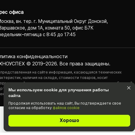
рес офиса
Москва, вн. тер. г. Муниципальный Округ Донской,
Варшавское, дом 1А, комната 50, офис Б7К
едельник–пятница с 8:45 до 17:45
литика конфиденциаль­ности
ХНОУСПЕХ © 2019–2026. Все права защищены.
 представленная на сайте информация, касающаяся технических
актеристик, наличия на складе, стоимости товаров, носит
ормационный характер и ни при каких условиях не является публичной
ртой, определяемой положениями Статьи 437(2) Гражданского
Мы используем cookie для улучшения работы
екса РФ.
сайта
Продолжая использовать наш cайт, Вы подтвержда­ете свое
согласие на обработку
файлов cookie
Хорошо