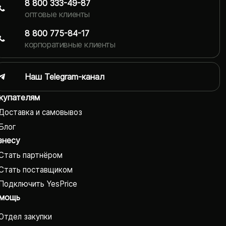
8 800 333-49-87
оптовые клиенты
8 800 775-84-17
корпоративные клиенты
Наш Telegram-канал
купателям
Доставка и самовывоз
Блог
знесу
Стать партнёром
Стать поставщиком
Подключить YesPrice
мощь
Отдел закупки