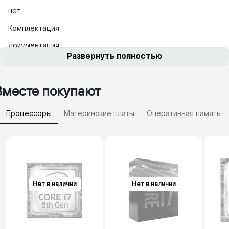
нет
Комплектация
документация
Развернуть полностью
Вместе покупают
Процессоры
Материнские платы
Оперативная память
Видеокарты
Блоки питания
HDD жесткие диски
SSD накопители
Сетевые фильтры, удлинители
Батарейки, аккумуляторы
Зарядные устройства (АЗУ)