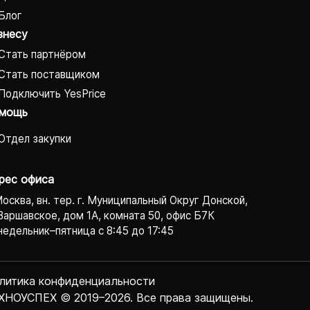
Блог
знесу
Стать партнёром
Стать поставщиком
Подключить YesPrice
мощь
Отдел закупки
рес офиса
Москва, вн. тер. г. Муниципальный Округ Донской,
Варшавское, дом 1А, комната 50, офис Б7К
едельник–пятница с 8:45 до 17:45
литика конфиденциаль­ности
ХНОУСПЕХ © 2019–2026. Все права защищены.