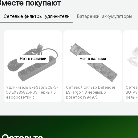
Вместе покупают
Сетевые фильтры, удлинители
Батарейки, аккумуляторы
Зарядные устройства (АЗУ)
Удлинитель ExeGate ECE-5-
Сетевой фильтр Defender
Сетев
5B EX285825RUS черный 5
ES largo 1.8 черный, 5
BU-PS5
евророзетки с
розеток (99497)
белый
заземлением, 5м