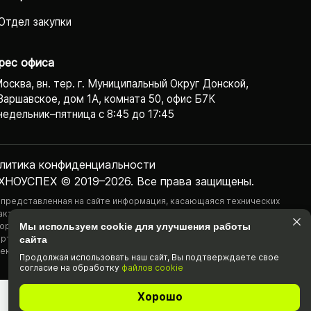
Отдел закупки
рес офиса
Москва, вн. тер. г. Муниципальный Округ Донской,
Варшавское, дом 1А, комната 50, офис Б7К
едельник–пятница с 8:45 до 17:45
литика конфиденциаль­ности
ХНОУСПЕХ © 2019–2026. Все права защищены.
 представленная на сайте информация, касающаяся технических
актеристик, наличия на складе, стоимости товаров, носит
ормационный характер и ни при каких условиях не является публичной
Мы используем cookie для улучшения работы
ртой, определяемой положениями Статьи 437(2) Гражданского
сайта
екса РФ.
Продолжая использовать наш cайт, Вы подтвержда­ете свое
согласие на обработку
файлов cookie
Хорошо