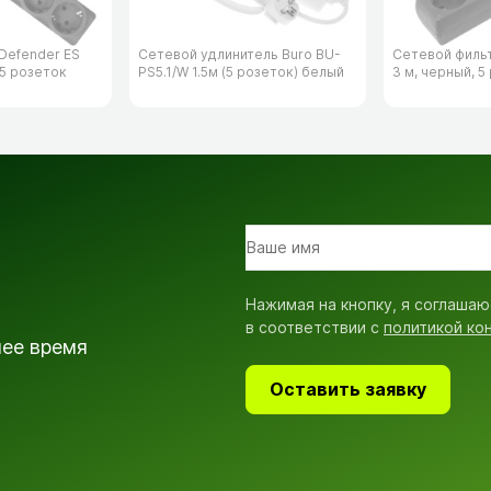
Defender ES
Сетевой удлинитель Buro BU-
Сетевой филь
 5 розеток
PS5.1/​W 1.5м (5 розеток) белый
3 м, черный, 5
Нажимая на кнопку, я соглашаю
в соответствии с
политикой ко
шее время
Оставить заявку