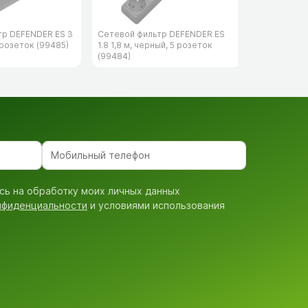
тр DEFENDER ES 3
Сетевой фильтр DEFENDER ES
Сетевой фи
 розеток (99485)
1.8 1,8 м, черный, 5 розеток
153 3 м, че
(99484)
(99495)
сь на обработку моих личных данных
нфиденциальности
и условиями использования