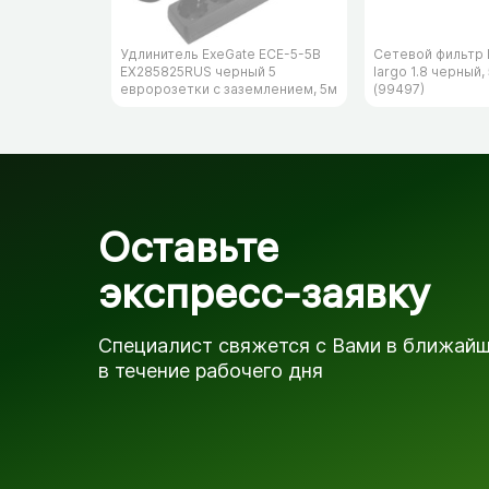
Удлинитель ExeGate ECE-5-5B
Сетевой фильтр 
EX285825RUS черный 5
largo 1.8 черный,
евророзетки с заземлением, 5м
(99497)
Оставьте
экспресс-заявку
Специалист свяжется с Вами в ближай
в течение рабочего дня