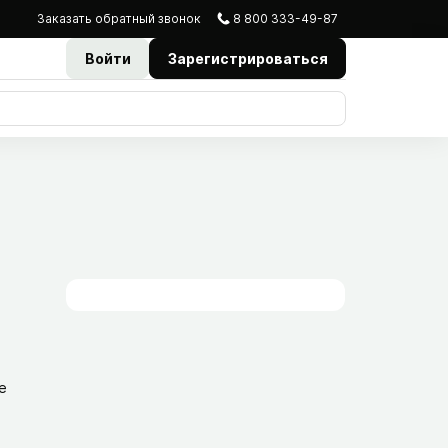
Заказать
обратный
звонок
8 800 333-49-87
Войти
Зарегистрироваться
е