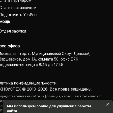
Стать партнёром
Стать поставщиком
Подключить YesPrice
мощь
Отдел закупки
рес офиса
Москва, вн. тер. г. Муниципальный Округ Донской,
Варшавское, дом 1А, комната 50, офис Б7К
едельник–пятница с 8:45 до 17:45
литика конфиденциаль­ности
ХНОУСПЕХ © 2019–2026. Все права защищены.
 представленная на сайте информация, касающаяся технических
актеристик, наличия на складе, стоимости товаров, носит
ормационный характер и ни при каких условиях не является публичной
Мы используем cookie для улучшения работы
ртой, определяемой положениями Статьи 437(2) Гражданского
сайта