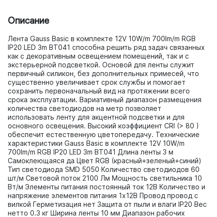
Описание
Лента Gauss Basic в комплекте 12V 10W/m 700lm/m RGB
IP20 LED 3m BT041 способна решить ряд задач связанных
как с декоративным освещением помещений, так и с
экстерьерной подсветкой. Основой для ленты служит
первичный силикон, без дополнительных примесей, что
существенно увеличивает срок службы и помогает
сохранить первоначальный вид на протяжении всего
срока эксплуатации. Вариативный диапазон размещения
количества светодиодов на метр позволяет
использовать ленту для акцентной подсветки и для
основного освещения. Высокий коэффициент CRI (> 80 )
обеспечит естественную цветопередачу. Технические
характеристики Gauss Basic в комплекте 12V 10W/m
700lm/m RGB IP20 LED 3m BT041 Длина ленты 3 м
Самоклеющаяся да Цвет RGB (красный+зеленый+синий)
Тип светодиода SMD 5050 Количество светодиодов 60
шт/м Световой поток 2100 Лм Мощность светильника 10
Вт/м Элементы питания постоянный ток 12В Количество и
напряжение элементов питания 1х12В Провод провод с
вилкой Герметизация нет Защита от пыли и влаги IP20 Вес
нетто 0.3 кг Ширина ленты 10 мм Диапазон рабочих