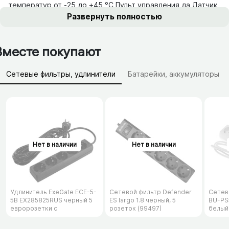
температур от -25 до +45 °С Пульт управления да Датчик
движения нет
Развернуть полностью
Вместе покупают
Сетевые фильтры, удлинители
Батарейки, аккумуляторы
Зарядные устройства (АЗУ)
Удлинитель ExeGate ECE-5-
Сетевой фильтр Defender
Сетев
5B EX285825RUS черный 5
ES largo 1.8 черный, 5
BU-PS5
евророзетки с
розеток (99497)
белый
заземлением, 5м